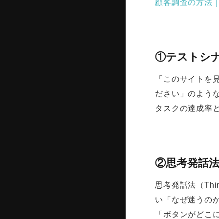
顧客調査の方法
①テストシ
「このサイトを
ださい」のよう
タスクの達成率
②思考発話
思考発話法（Th
い「なぜ迷うの
「ボタンがどこ