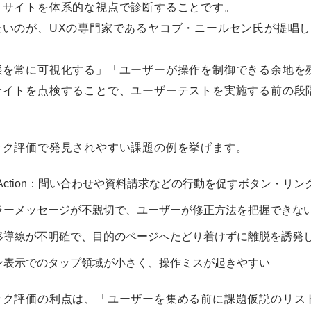
、サイトを体系的な視点で診断することです。
たいのが、UXの専門家であるヤコブ・ニールセン氏が提唱
態を常に可視化する」「ユーザーが操作を制御できる余地を
サイトを点検することで、ユーザーテストを実施する前の段
ック評価で発見されやすい課題の例を挙げます。
l To Action：問い合わせや資料請求などの行動を促すボタン
ラーメッセージが不親切で、ユーザーが修正方法を把握できな
移導線が不明確で、目的のページへたどり着けずに離脱を誘発
ン表示でのタップ領域が小さく、操作ミスが起きやすい
ック評価の利点は、「ユーザーを集める前に課題仮説のリス