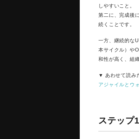
しやすいこと。
第二に、完成後
続くことです。
一方、継続的なUI
本サイクル）やOO
和性が高く、組
▼ あわせて読み
アジャイルとウ
ステップ