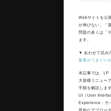
Webサイトを公開
が伸びない」「
問題の多くは「
ます。
▼ あわせて読み
集客がうまくい
本記事では、L
大規模リニュー
手順を解説しま
UI（User I
Experien
質的なアプロー