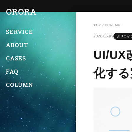
ORORA
TOP
/
COLUMN
SERVICE
2026.06.09
クリエイ
ABOUT
UI/
CASES
化する
FAQ
COLUMN