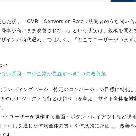
した後、「CVR（Conversion Rate：訪問者のうち
直帰率が高いまま改善されない」という状況は、規模を問わ
デザインが時代遅れ」ではなく、「どこでユーザーがつまず
たい
かない原因｜中小企業が見直すべき5つの改善策
P（ランディングページ：特定のコンバージョン目標に特化
アルのプロジェクト進行とは切り口を変え、
サイト全体を対象
す。
nterface：ユーザーが操作する画面・ボタン・レイアウトなど
ce：サイト利用を通じた体験全体の質）を体系的に評価し、改
チです。