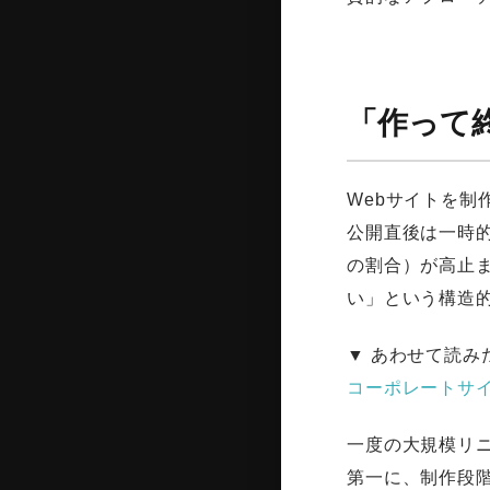
「作って終
Webサイトを
公開直後は一時的
の割合）が高止
い」という構造
▼ あわせて読み
コーポレートサ
一度の大規模リ
第一に、制作段