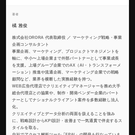
著者
橘 雅俊
株式会社ORORA 代表取締役 ／ マーケティング戦略・事業
企画コンサルタント
事業企画、マーケティング、プロジェクトマネジメントを
軸に、中小〜上場企業まで外部パートナーとして事業成長
を支援。上場グループ企業でのAX（AI・トランスフォーメ
ーション）推進や流通企画、マーケティング企業での戦略
顧問など、業界を横断した実務経験を持つ。
WEB広告代理店でクリエイティブマネージャーを務め大手
総合代理店との協業や、制作・開発ベンダー企業のパート
ナーとしてナショナルクライアント案件を多数経験し法人
化。
クリエイティブとデータ分析の両面を扱えることを強み
に、戦略設計からKPI設計・改善まで一気通貫で伴走するス
タイルを取る。
自社でアクセス解析ツール「FPAI」の開発も行なっていま