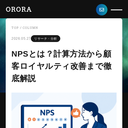
ORORA
TOP
/
COLUMN
2026.05.27
リサーチ・分析
NPSとは？計算方法から顧
客ロイヤルティ改善まで徹
底解説