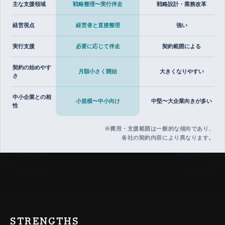
主な支援領域
戦略整理〜実行伴走
戦略設計・業務改革
経営視点
経営者と直接整理
強い
実行支援
必要に応じて伴走
契約範囲による
契約の始めやす
月額小さく開始
大きくなりやすい
さ
中小企業との相
小規模〜中小向け
中堅〜大企業向きが多い
性
※費用・支援範囲は一般的な傾向であり、
各社の契約内容により異なります。
STRENGTHS