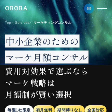
ORORA
Top
Services
マーケティングコンサル
中小企業のための
マーケ月額コンサル
費用対効果で選ぶなら
マーケ戦略は
月額制が賢い選択
毎週1社限定
初月無料
期間縛りなし
全国対応