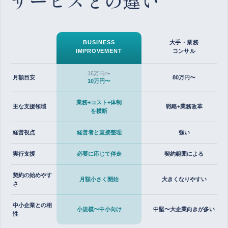
サービスとの違い
BUSINESS
大手・業務
IMPROVEMENT
コンサル
16万円〜
月額目安
80万円〜
10万円〜
業務+コスト+体制
主な支援領域
戦略+業務改革
を横断
経営視点
経営者と直接整理
強い
実行支援
必要に応じて伴走
契約範囲による
契約の始めやす
月額小さく開始
大きくなりやすい
さ
中小企業との相
小規模〜中小向け
中堅〜大企業向きが多い
性