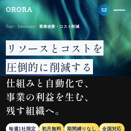
ORORA
Top
Services
業務改善・コスト削減
リソースとコストを
圧倒的に削減する
仕組みと自動化で、
事業の利益を生む、
残す組織へ。
毎週1社限定
初月無料
期間縛りなし
全国対応