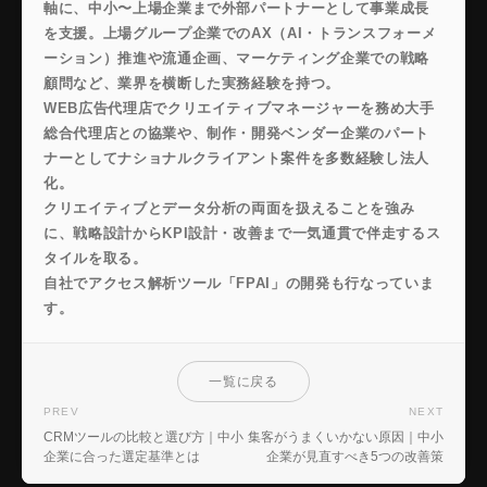
軸に、中小〜上場企業まで外部パートナーとして事業成長
を支援。上場グループ企業でのAX（AI・トランスフォーメ
ーション）推進や流通企画、マーケティング企業での戦略
顧問など、業界を横断した実務経験を持つ。
WEB広告代理店でクリエイティブマネージャーを務め大手
総合代理店との協業や、制作・開発ベンダー企業のパート
ナーとしてナショナルクライアント案件を多数経験し法人
化。
クリエイティブとデータ分析の両面を扱えることを強み
に、戦略設計からKPI設計・改善まで一気通貫で伴走するス
タイルを取る。
自社でアクセス解析ツール「FPAI」の開発も行なっていま
す。
一覧に戻る
PREV
NEXT
CRMツールの比較と選び方｜中小
集客がうまくいかない原因｜中小
企業に合った選定基準とは
企業が見直すべき5つの改善策