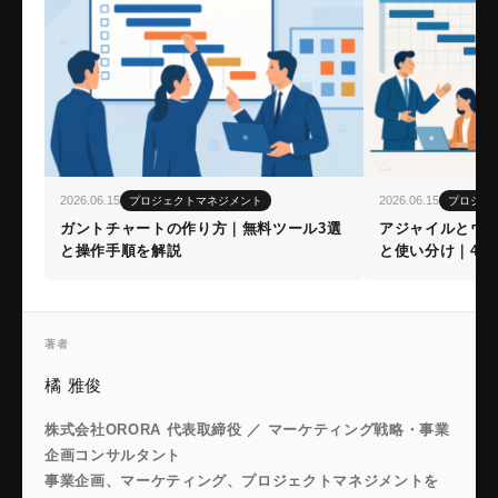
2026.06.15
2026.06.15
プロジェクトマネジメント
プロジェ
ガントチャートの作り方｜無料ツール3選
アジャイルとウ
と操作手順を解説
と使い分け｜4つ
著者
橘 雅俊
株式会社ORORA 代表取締役 ／ マーケティング戦略・事業
企画コンサルタント
事業企画、マーケティング、プロジェクトマネジメントを