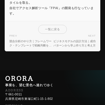
タイルを取る。
自社でアクセス解析ツール「FPAI」の開発も行なっていま
す。
一覧に戻る
PREV
NEXT
競合分析のやり方｜フレームワー
ビジネスモデルの設計方法｜成功
ク・テンプレートで戦略判断を加
パターンから学ぶ作り方と考え方
速する
ORORA
事業を、望む景色へ連れてゆく
ADDRESS
〒661-0011
兵庫県尼崎市東塚口町1-15-1-802