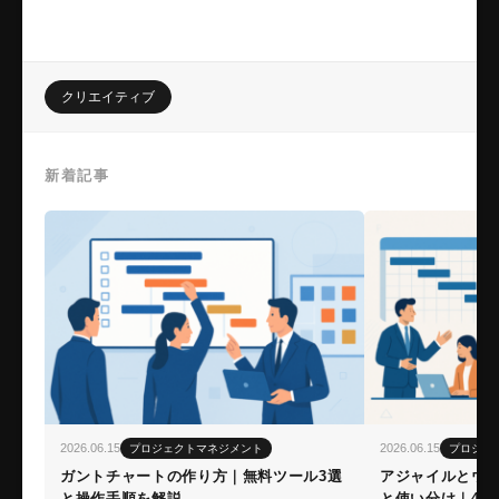
クリエイティブ
新着記事
2026.06.15
2026.06.15
プロジェクトマネジメント
プロジェ
ガントチャートの作り方｜無料ツール3選
アジャイルとウ
と操作手順を解説
と使い分け｜4つ