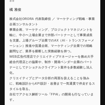
著者
橘 雅俊
株式会社ORORA 代表取締役 ／ マーケティング戦略・事業
企画コンサルタント
事業企画、マーケティング、プロジェクトマネジメントを
軸に、中小〜上場企業まで外部パートナーとして事業成長
を支援。上場グループ企業でのAX（AI・トランスフォーメ
ーション）推進や流通企画、マーケティング企業での戦略
顧問など、業界を横断した実務経験を持つ。
WEB広告代理店でクリエイティブマネージャーを務め大手
総合代理店との協業や、制作・開発ベンダー企業のパート
ナーとしてナショナルクライアント案件を多数経験し法人
化。
クリエイティブとデータ分析の両面を扱えることを強み
に、戦略設計からKPI設計・改善まで一気通貫で伴走するス
タイルを取る。
自社でアクセス解析ツール「FPAI」の開発も行なっていま
す。