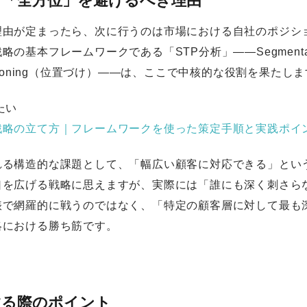
そ「全方位」を避けるべき理由
理由が定まったら、次に行うのは市場における自社のポジシ
の基本フレームワークである「STP分析」——Segmentati
tioning（位置づけ）——は、ここで中核的な役割を果たし
たい
戦略の立て方｜フレームワークを使った策定手順と実践ポイ
れる構造的な課題として、「幅広い顧客に対応できる」とい
口を広げる戦略に思えますが、実際には「誰にも深く刺さら
俵で網羅的に戦うのではなく、「特定の顧客層に対して最も
略における勝ち筋です。
する際のポイント