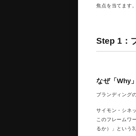
焦点を当てます
Step 
なぜ「Why
ブランディング
サイモン・シネ
このフレームワー
るか）」という