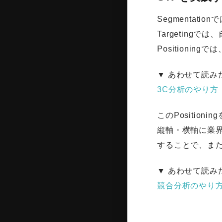
Segmenta
Targetin
Position
▼ あわせて読み
3C分析のやり方
このPositi
縦軸・横軸に業
することで、ま
▼ あわせて読み
競合分析のやり