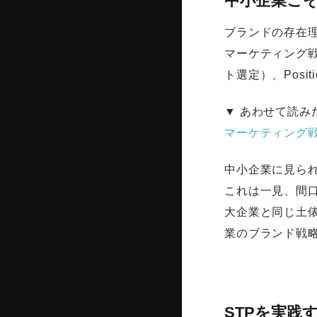
中小企業こ
ブランドの存在
マーケティング戦略
ト選定）、Posi
▼ あわせて読み
マーケティング
中小企業に見ら
これは一見、間
大企業と同じ土
業のブランド戦
STPを実践