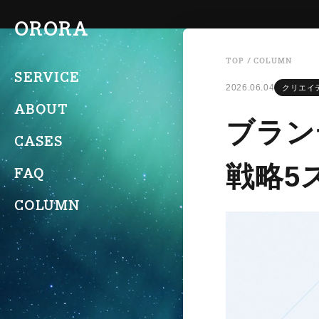
ORORA
TOP
/
COLUMN
SERVICE
2026.06.04
クリエイ
ABOUT
ブラン
CASES
戦略5
FAQ
COLUMN