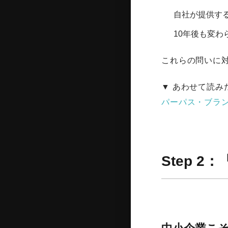
自社が提供す
10年後も変
これらの問いに
▼ あわせて読み
パーパス・ブラ
Step 