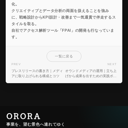
化。
クリエイティブとデータ分析の両面を扱えることを強み
に、戦略設計からKPI設計・改善まで一気通貫で伴走するス
タイルを取る。
自社でアクセス解析ツール「FPAI」の開発も行なっていま
す。
一覧に戻る
PREV
NEXT
プレスリリースの書き方｜メディ
オウンドメディアの運用｜立ち上
アに取り上げられる構成とコツ
げから成果を出すための実践ポイ
ント
ORORA
事業を、望む景色へ連れてゆく