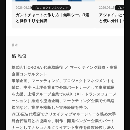
2026.06.15
2026.06.15
プロジェクトマネジメント
プロジェ
ガントチャートの作り方｜無料ツール3選
アジャイルとウ
と操作手順を解説
と使い分け｜4つ
著者
橘 雅俊
株式会社ORORA 代表取締役 ／ マーケティング戦略・事業
企画コンサルタント
事業企画、マーケティング、プロジェクトマネジメントを
軸に、中小〜上場企業まで外部パートナーとして事業成長
を支援。上場グループ企業でのAX（AI・トランスフォーメ
ーション）推進や流通企画、マーケティング企業での戦略
顧問など、業界を横断した実務経験を持つ。
WEB広告代理店でクリエイティブマネージャーを務め大手
総合代理店との協業や、制作・開発ベンダー企業のパート
ナーとしてナショナルクライアント案件を多数経験し法人