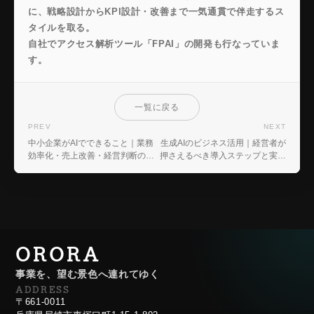
に、戦略設計からKPI設計・改善まで一気通貫で伴走するス
タイルを取る。
自社でアクセス解析ツール「FPAI」の開発も行なっていま
す。
一覧に戻る
PREV
NEXT
中小企業がAIでできること｜業務
生成AIのビジネス活用｜経営者が
効率化・売上改善・経営判断の実
押さえるべき導入ステップと実践
践活用ガイド
法
ORORA
事業を、望む景色へ連れてゆく
ADDRESS
〒661-0011