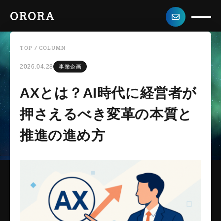
ORORA
TOP
/
COLUMN
2026.04.28
事業企画
AXとは？AI時代に経営者が
押さえるべき変革の本質と
推進の進め方