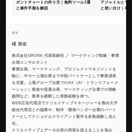
ガントチャートの作り方｜無料ツール3選
アジャイルとウ
と操作手順を解説
と使い分け｜4つ
著者
橘 雅俊
株式会社ORORA 代表取締役 ／ マーケティング戦略・事業
企画コンサルタント
事業企画、マーケティング、プロジェクトマネジメントを
軸に、中小〜上場企業まで外部パートナーとして事業成長
を支援。上場グループ企業でのAX（AI・トランスフォーメ
ーション）推進や流通企画、マーケティング企業での戦略
顧問など、業界を横断した実務経験を持つ。
WEB広告代理店でクリエイティブマネージャーを務め大手
総合代理店との協業や、制作・開発ベンダー企業のパート
ナーとしてナショナルクライアント案件を多数経験し法人
化。
クリエイティブとデータ分析の両面を扱えることを強み